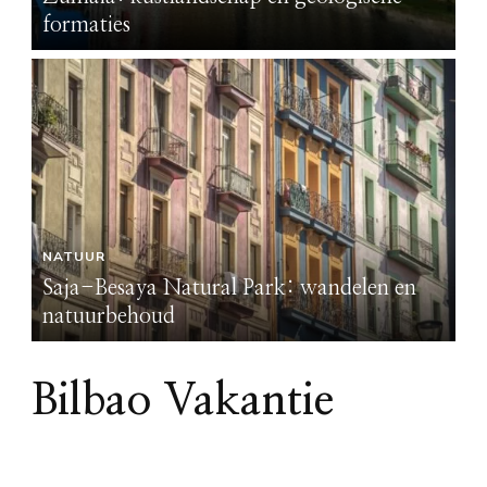
formaties
NATUUR
Saja-Besaya Natural Park: wandelen en
natuurbehoud
Bilbao Vakantie