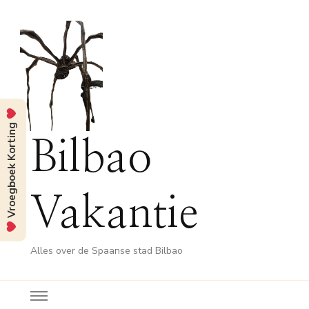
Vroegboek Korting
Bilbao
Vakantie
Alles over de Spaanse stad Bilbao