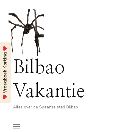
Vroegboek Korting
Bilbao
Vakantie
Alles over de Spaanse stad Bilbao