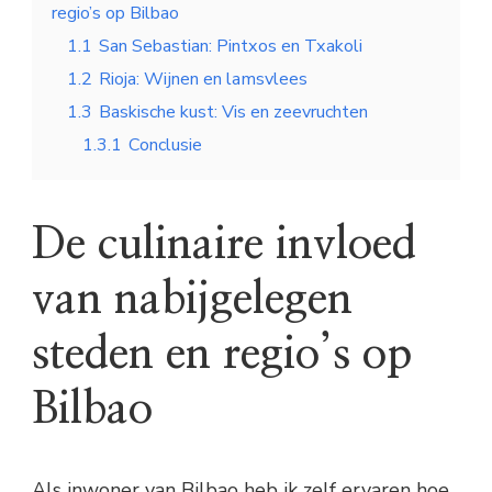
regio’s op Bilbao
1.1
San Sebastian: Pintxos en Txakoli
1.2
Rioja: Wijnen en lamsvlees
1.3
Baskische kust: Vis en zeevruchten
1.3.1
Conclusie
De culinaire invloed
van nabijgelegen
steden en regio’s op
Bilbao
Als inwoner van Bilbao heb ik zelf ervaren hoe