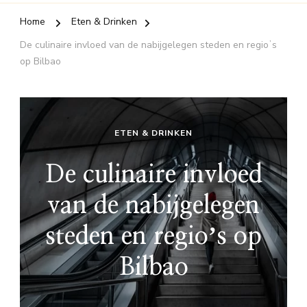
Home
Eten & Drinken
De culinaire invloed van de nabijgelegen steden en regioʼs
op Bilbao
ETEN & DRINKEN
De culinaire invloed
van de nabijgelegen
steden en regioʼs op
Bilbao