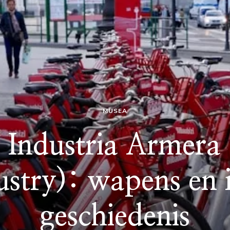
MUSEA
 Industria Armer
stry): wapens en i
geschiedenis