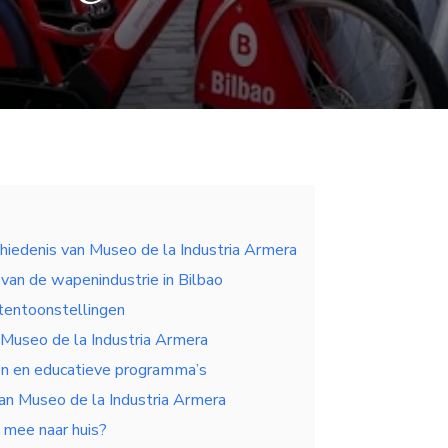
hiedenis van Museo de la Industria Armera
van de wapenindustrie in Bilbao
 tentoonstellingen
 Museo de la Industria Armera
en en educatieve programma’s
an Museo de la Industria Armera
 mee naar huis?