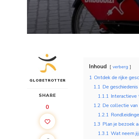
Inhoud
verberg
1
Ontdek de rijke gesc
GLOBETROTTER
1.1
De geschiedenis 
SHARE
1.1.1
Interactieve
1.2
De collectie van
0
1.2.1
Rondleiding
1.3
Plan je bezoek a
1.3.1
Wat neem jij