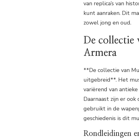
van replica’s van hist
kunt aanraken. Dit m
zowel jong en oud.
De collectie
Armera
**De collectie van M
uitgebreid**. Het mu
variërend van antiek
Daarnaast zijn er ook
gebruikt in de wapenp
geschiedenis is dit m
Rondleidingen e