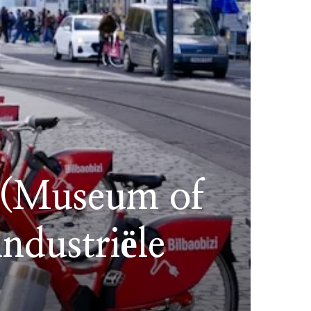
a (Museum of
ndustriële