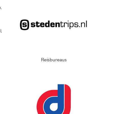
,
l
Reisbureaus