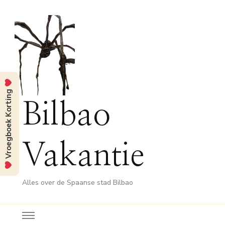
Vroegboek Korting
Bilbao
Vakantie
Alles over de Spaanse stad Bilbao