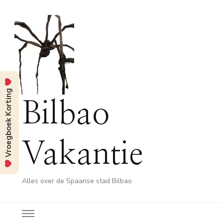
Vroegboek Korting
Bilbao
Vakantie
Alles over de Spaanse stad Bilbao