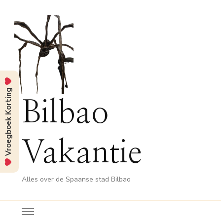
Vroegboek Korting
Bilbao
Vakantie
Alles over de Spaanse stad Bilbao