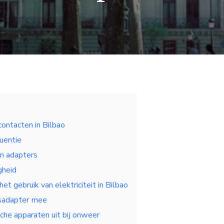
contacten in Bilbao
uentie
n adapters
gheid
het gebruik van elektriciteit in Bilbao
sadapter mee
sche apparaten uit bij onweer