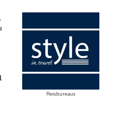
e
d
n
Reisbureaus