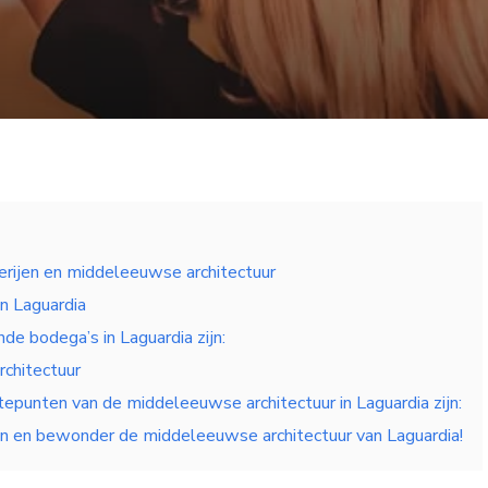
erijen en middeleeuwse architectuur
in Laguardia
de bodega’s in Laguardia zijn:
chitectuur
epunten van de middeleeuwse architectuur in Laguardia zijn:
en en bewonder de middeleeuwse architectuur van Laguardia!