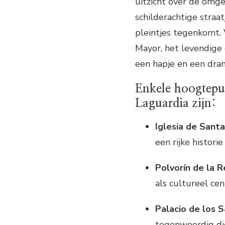
uitzicht over de omg
schilderachtige straat
pleintjes tegenkomt.
Mayor, het levendige 
een hapje en een dran
Enkele hoogtepu
Laguardia zijn:
Iglesia de Sant
een rijke histori
Polvorín de la R
als cultureel c
Palacio de los 
tegenwoordig di