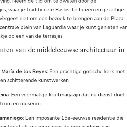
eving. Neem de tijd om te dwalen door de
jes, waar je traditionele Baskische huizen en gezellige
 Vergeet niet om een bezoek te brengen aan de Plaza
centrale plein van Laguardia waar je kunt genieten va
kje op een van de terrasjes.
nten van de middeleeuwse architectuur in
a María de los Reyes
: Een prachtige gotische kerk met
e en schitterende kunstwerken.
eina
: Een voormalige kruitmagazijn dat nu dienst doet
entrum en museum.
Samaniego
: Een imposante 15e-eeuwse residentie die
enstdoet als museum over de geschiedenis van