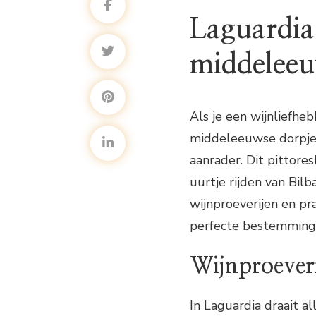
Laguardia
middeleeu
Als je een wijnliefh
middeleeuwse dorpjes
aanrader. Dit pittores
uurtje rijden van Bil
wijnproeverijen en p
perfecte bestemming i
Wijnproeveri
In Laguardia draait a