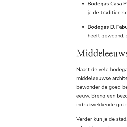
Bodegas Casa Pr
je de traditionel
Bodegas El Fabu
heeft gewoond, d
Middeleeuws
Naast de vele bodega’
middeleeuwse archite
bewonder de goed be
eeuw. Breng een bezoe
indrukwekkende gotisc
Verder kun je de sta