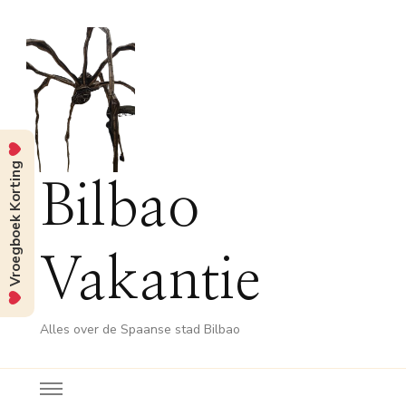
Vroegboek Korting
Bilbao
Vakantie
Alles over de Spaanse stad Bilbao