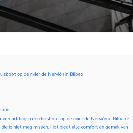
uisboot op de rivier de Nervión in Bilbao
matie
vernachting in een huisboot op de rivier de Nervión in Bilbao is
g die je niet mag missen. Het biedt alle comfort en gemak van