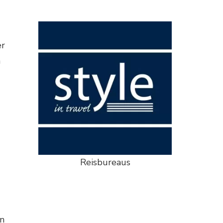
er
n
Reisbureaus
en