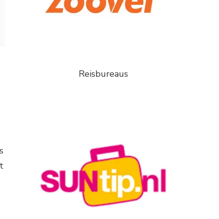
Reisbureaus
s
t