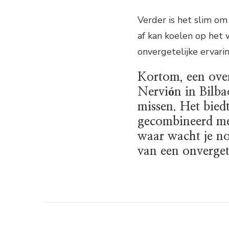
Verder is het slim o
af kan koelen op het 
onvergetelijke ervaring
Kortom, een over
Nervión in Bilbao
missen. Het bied
gecombineerd met
waar wacht je no
van een onvergete