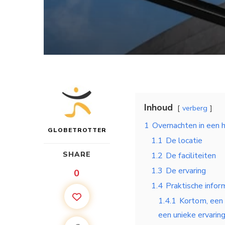
Inhoud
verberg
1
Overnachten in een h
GLOBETROTTER
1.1
De locatie
SHARE
1.2
De faciliteiten
1.3
De ervaring
0
1.4
Praktische infor
1.4.1
Kortom, een o
een unieke ervarin