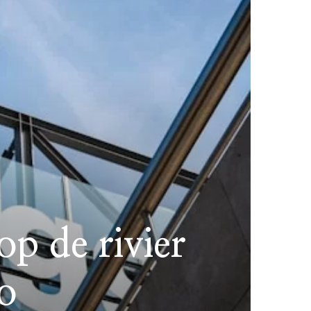
p de rivier
o