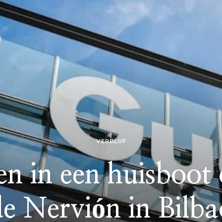
VERBLIJF
n in een huisboot o
de Nervión in Bilba