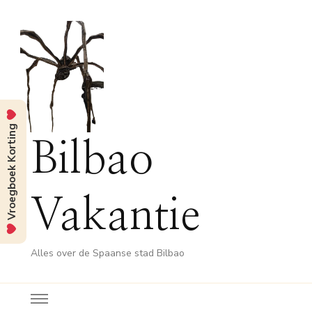
Vroegboek Korting
Bilbao
Vakantie
Alles over de Spaanse stad Bilbao