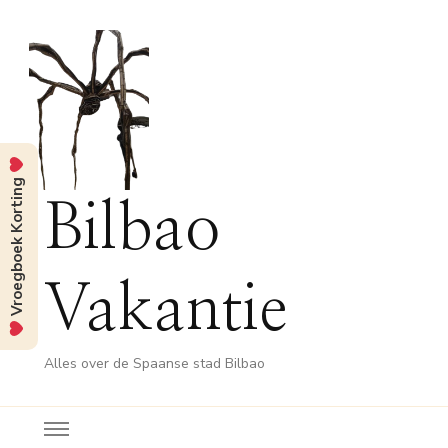
Vroegboek Korting
Bilbao
Vakantie
Alles over de Spaanse stad Bilbao