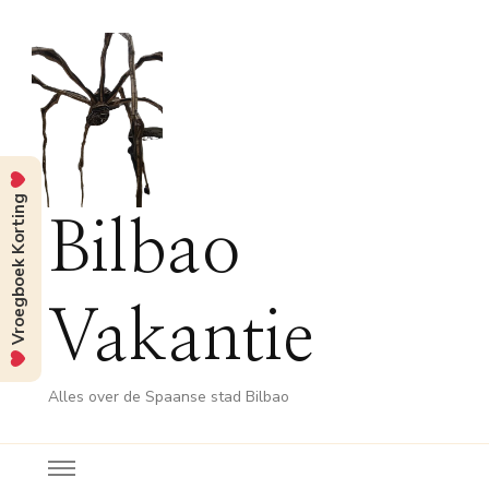
Vroegboek Korting
Bilbao
Vakantie
Alles over de Spaanse stad Bilbao