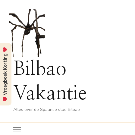
Vroegboek Korting
Bilbao
Vakantie
Alles over de Spaanse stad Bilbao