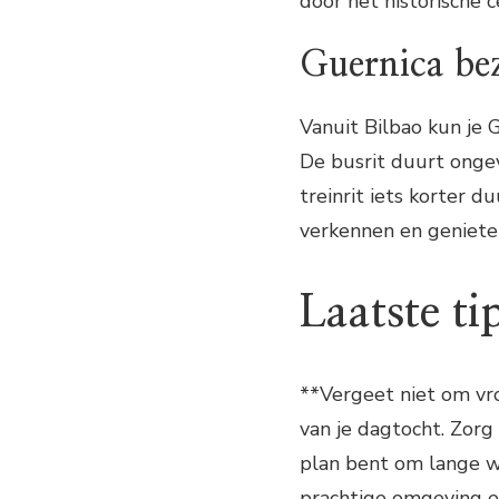
door het historische
Guernica be
Vanuit Bilbao kun je 
De busrit duurt ongev
treinrit iets korter d
verkennen en geniete
Laatste ti
**Vergeet niet om vr
van je dagtocht. Zorg
plan bent om lange w
prachtige omgeving e