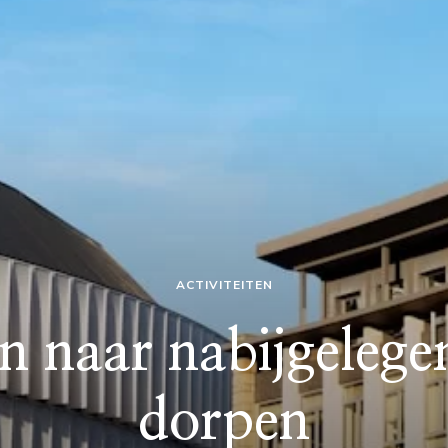
ACTIVITEITEN
 naar nabijgelege
dorpen