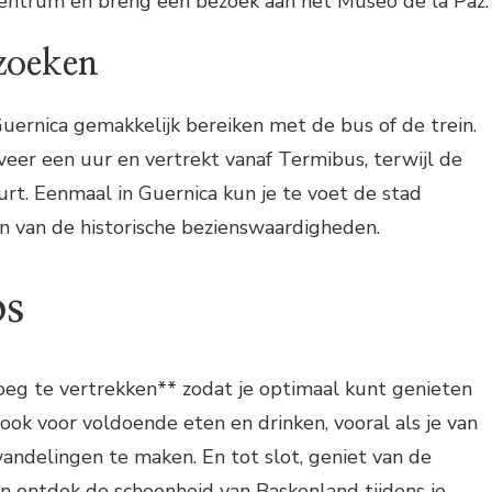
 centrum en breng een bezoek aan het Museo de la Paz.
zoeken
Guernica gemakkelijk bereiken met de bus of de trein.
eer een uur en vertrekt vanaf Termibus, terwijl de
uurt. Eenmaal in Guernica kun je te voet de stad
n van de historische bezienswaardigheden.
ps
oeg te vertrekken** zodat je optimaal kunt genieten
 ook voor voldoende eten en drinken, vooral als je van
andelingen te maken. En tot slot, geniet van de
n ontdek de schoonheid van Baskenland tijdens je