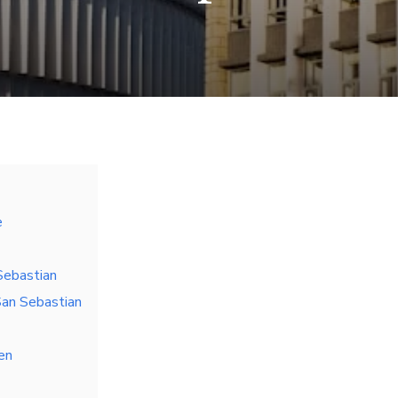
e
Sebastian
San Sebastian
en