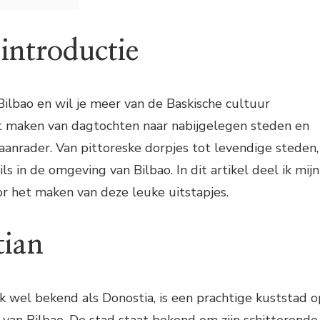
introductie
 Bilbao en wil je meer van de Baskische cultuur
t maken van dagtochten naar nabijgelegen steden en
anrader. Van pittoreske dorpjes tot levendige steden,
ils in de omgeving van Bilbao. In dit artikel deel ik mijn
or het maken van deze leuke uitstapjes.
tian
k wel bekend als Donostia, is een prachtige kuststad o
 van Bilbao. De stad staat bekend om zijn schitterende