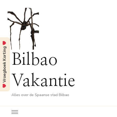
Vroegboek Korting
Bilbao
Vakantie
Alles over de Spaanse stad Bilbao