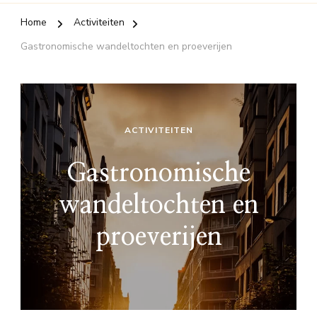
Home
Activiteiten
Gastronomische wandeltochten en proeverijen
ACTIVITEITEN
Gastronomische
wandeltochten en
proeverijen