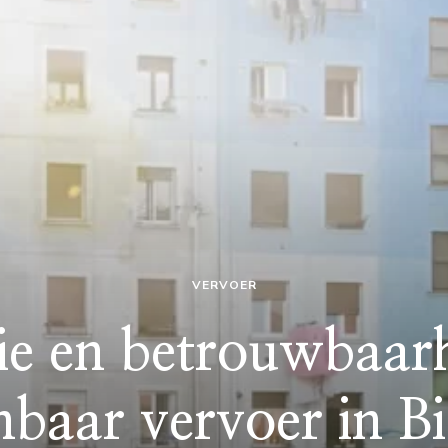
VERVOER
tie en betrouwbaar
baar vervoer in B