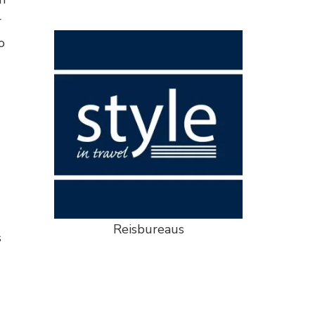
r
o
Reisbureaus
s