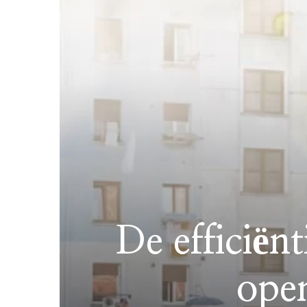
De efficiën
open