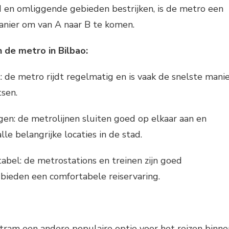
ad en omliggende gebieden bestrijken, is de metro een
manier om van A naar B te komen.
 de metro in Bilbao:
: de metro rijdt regelmatig en is vaak de snelste mani
tsen.
en: de metrolijnen sluiten goed op elkaar aan en
lle belangrijke locaties in de stad.
abel: de metrostations en treinen zijn goed
bieden een comfortabele reiservaring.
tram een andere populaire optie voor het reizen binne