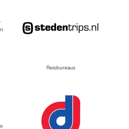
.
en
Reisbureaus
ao