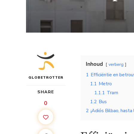
Inhoud
verberg
1
Efficiëntie en betro
GLOBETROTTER
1.1
Metro
SHARE
1.1.1
Tram
1.2
Bus
0
2
¡Adiós Bilbao, hasta 