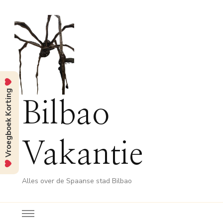
Vroegboek Korting
Bilbao
Vakantie
Alles over de Spaanse stad Bilbao