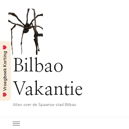
Vroegboek Korting
Bilbao
Vakantie
Alles over de Spaanse stad Bilbao