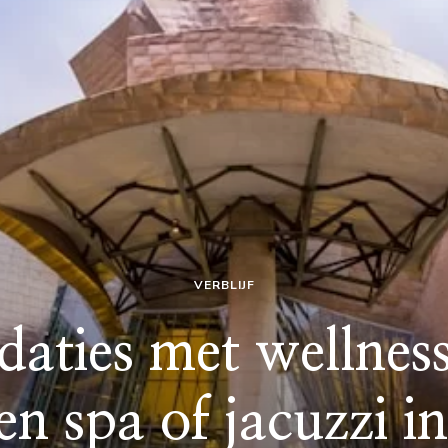
VERBLIJF
ies met wellnessf
en spa of jacuzzi i