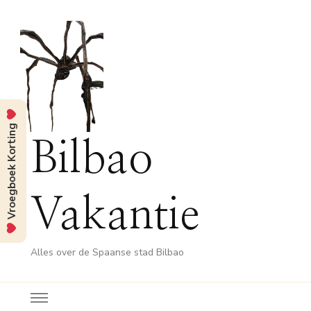
Vroegboek Korting
Bilbao
Vakantie
Alles over de Spaanse stad Bilbao